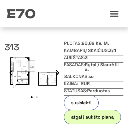
PLOTAS:
80,62 KV. M.
313
KAMBARIŲ SKAIČIUS:
3/4
AUKŠTAS:
3
FASADAS:
Rytai / Šiaurė III
a.
BALKONAS:
su
KAINA:
- EUR
STATUSAS:
Parduotas
susisiekti
atgal į aukšto planą