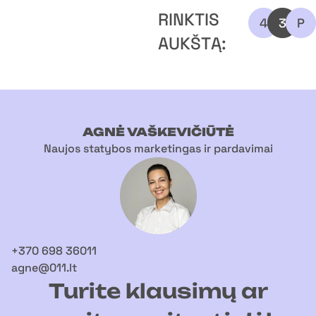
RINKTIS
4
3
P
AUKŠTĄ:
AGNĖ VAŠKEVIČIŪTĖ
Naujos statybos marketingas ir pardavimai
+370 698 36011
agne@011.lt
Turite klausimų ar