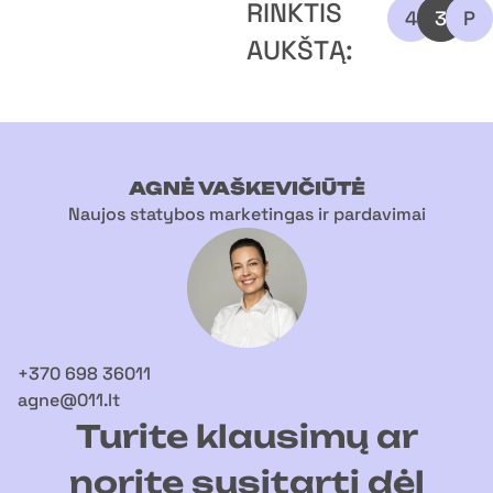
RINKTIS
4
3
P
AUKŠTĄ:
AGNĖ VAŠKEVIČIŪTĖ
Naujos statybos marketingas ir pardavimai
+370 698 36011
agne@011.lt
Turite klausimų ar
norite susitarti dėl