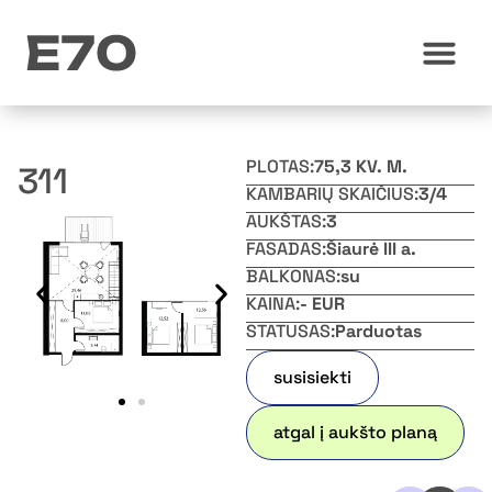
PLOTAS:
75,3 KV. M.
311
KAMBARIŲ SKAIČIUS:
3/4
AUKŠTAS:
3
FASADAS:
Šiaurė III a.
BALKONAS:
su
KAINA:
- EUR
STATUSAS:
Parduotas
susisiekti
atgal į aukšto planą