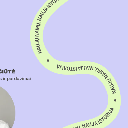
ČIŪTĖ
 ir pardavimai