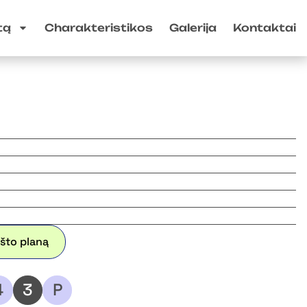
tą
Charakteristikos
Galerija
Kontaktai
kšto planą
4
3
P