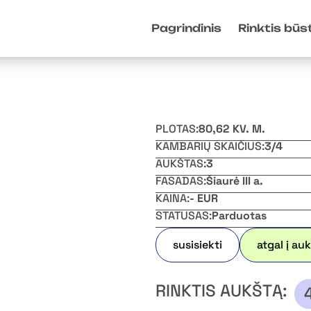
Pagrindinis
Rinktis būs
PLOTAS:
80,62 KV. M.
KAMBARIŲ SKAIČIUS:
3/4
AUKŠTAS:
3
FASADAS:
Šiaurė III a.
KAINA:
- EUR
STATUSAS:
Parduotas
susisiekti
atgal į au
RINKTIS AUKŠTĄ: