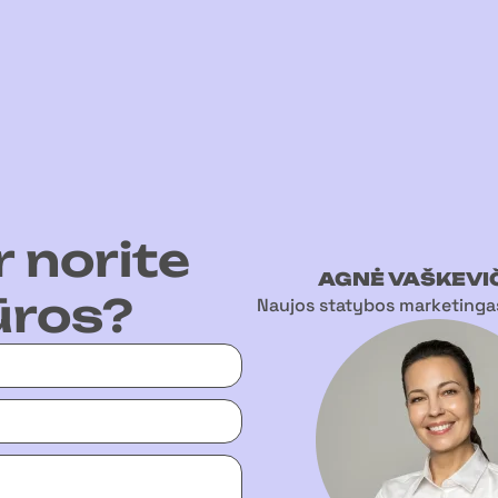
r norite
AGNĖ VAŠKEVI
ūros?
Naujos statybos marketingas