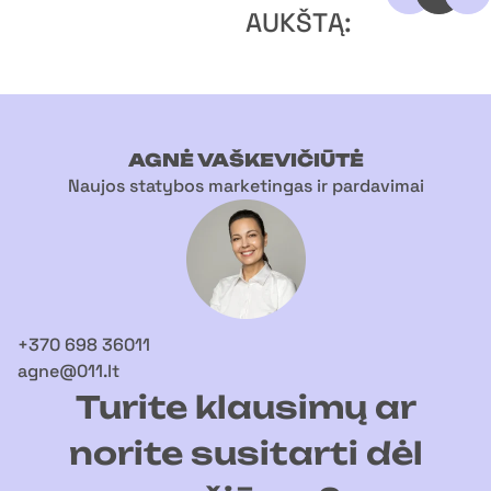
AUKŠTĄ:
AGNĖ VAŠKEVIČIŪTĖ
Naujos statybos marketingas ir pardavimai
+370 698 36011
agne@011.lt
Turite klausimų ar
norite susitarti dėl