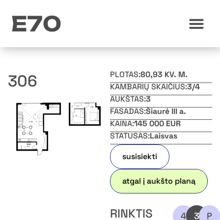
PLOTAS:
80,93 KV. M.
306
KAMBARIŲ SKAIČIUS:
3/4
AUKŠTAS:
3
FASADAS:
Šiaurė III a.
KAINA:
145 000 EUR
STATUSAS:
Laisvas
susisiekti
atgal į aukšto planą
RINKTIS
4
3
P